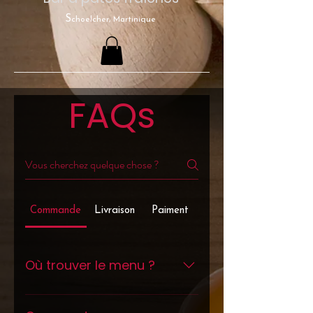
S
choelcher, Martinique
FAQs
Commande
Livraison
Paiment
Où trouver le menu ?
Le menu de Past'Addict est