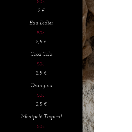
50cl
2 €
Eau Didier
50cl
2,5 €
Coca Cola
50cl
2,5 €
Orangina
50cl
2,5 €
Montpelé Tropical
50cl