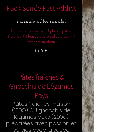
Pack Soirée Past'Addict
Formule pâtes simples
Formule comprenant 1 plat de pâtes
fraîches + 1 boisson de 50cl au choix + 1
dessert au choix
15,5 €
Pâtes fraîches &
Gnocchis de Légumes
Pays
Pâtes fraîches maison
(150G) OU gnocchis de
légumes pays (200g)
préparées avec passion et
servies avec la sauce