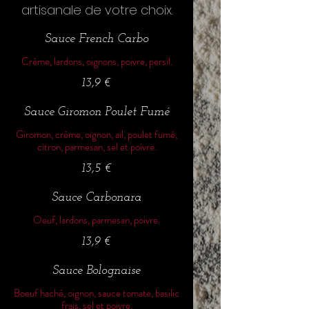
artisanale de votre choix.
Sauce French Carbo
Crème, lardons, oignons, poivre, persil.
13,9 €
Sauce Giromon Poulet Fumé
Giromon, crème, oignon, ail, poulet fumé,
citron, parmesan, sel et poivre.
13,5 €
Sauce Carbonara
Oeuf, lardons, parmesan, poivre.
13,9 €
Sauce Bolognaise
Boeuf haché, oignon, sauce tomate, basilic
frais, sel et poivre.