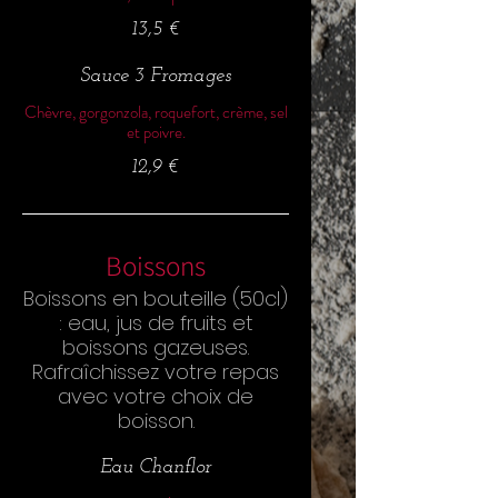
13,5 €
Sauce 3 Fromages
Chèvre, gorgonzola, roquefort, crème, sel
et poivre.
12,9 €
Boissons
Boissons en bouteille (50cl)
: eau, jus de fruits et
boissons gazeuses.
Rafraîchissez votre repas
avec votre choix de
boisson.
Eau Chanflor