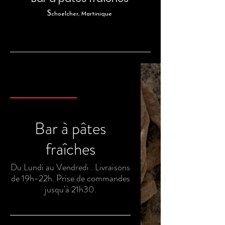
S
choelcher, Martinique
Bar à pâtes fraîches
Traiteur Lasagnes
Bar à pâtes
fraîches
Du Lundi au Vendredi . Livraisons
de 19h-22h. Prise de commandes
jusqu'à 21h30.