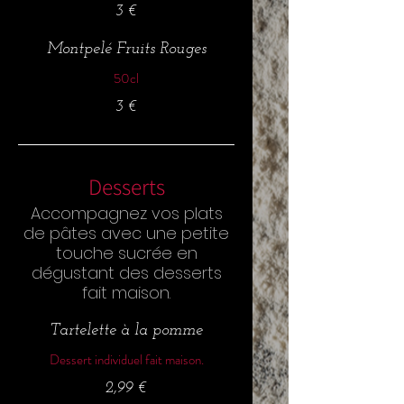
3 €
Montpelé Fruits Rouges
50cl
3 €
Desserts
Accompagnez vos plats
de pâtes avec une petite
touche sucrée en
dégustant des desserts
fait maison.
Tartelette à la pomme
Dessert individuel fait maison.
2,99 €